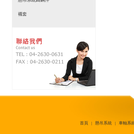
懸吊系統鑄鋼件
襯套
首頁
懸吊系統
車軸系
│
│