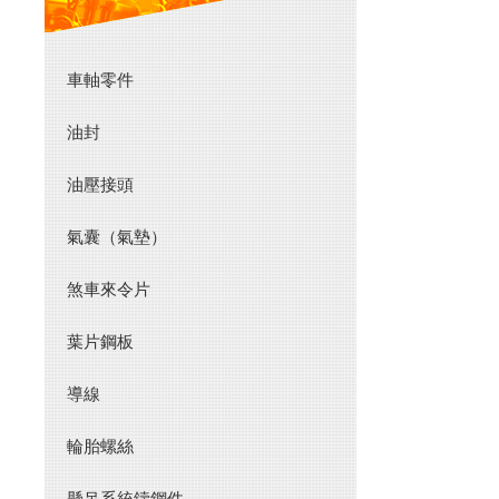
車軸零件
油封
油壓接頭
氣囊（氣墊）
煞車來令片
葉片鋼板
導線
輪胎螺絲